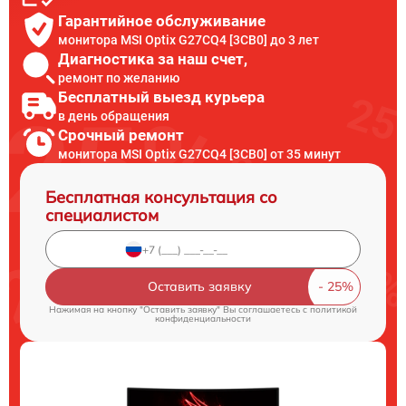
Гарантийное обслуживание
монитора MSI Optix G27CQ4 [3CB0] до 3 лет
Диагностика за наш счет,
ремонт по желанию
Бесплатный выезд курьера
в день обращения
Срочный ремонт
монитора MSI Optix G27CQ4 [3CB0] от 35 минут
Бесплатная консультация со
специалистом
Оставить заявку
Нажимая на кнопку "Оставить заявку" Вы соглашаетесь c
политикой
конфиденциальности