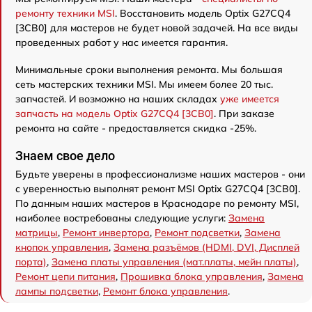
ремонту техники MSI
. Восстановить модель Optix G27CQ4
[3CB0] для мастеров не будет новой задачей. На все виды
проведенных работ у нас имеется гарантия.
Минимальные сроки выполнения ремонта. Мы большая
сеть мастерских техники MSI. Мы имеем более 20 тыс.
запчастей. И возможно на наших складах
уже имеется
запчасть на модель Optix G27CQ4 [3CB0]
. При заказе
ремонта на сайте - предоставляется скидка -25%.
Знаем свое дело
Будьте уверены в профессионализме наших мастеров - они
с уверенностью выполнят ремонт MSI Optix G27CQ4 [3CB0].
По данным наших мастеров в Краснодаре по ремонту MSI,
наиболее востребованы следующие услуги:
Замена
матрицы
,
Ремонт инвертора
,
Ремонт подсветки
,
Замена
кнопок управления
,
Замена разъёмов (HDMI, DVI, Дисплей
порта)
,
Замена платы управления (мат.платы, мейн платы)
,
Ремонт цепи питания
,
Прошивка блока управления
,
Замена
лампы подсветки
,
Ремонт блока управления
.