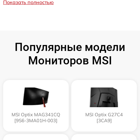
Показать полностью
Популярные модели
Мониторов MSI
MSI Optix MAG341CQ
MSI Optix G27C4
[9S6-3MA01H-003]
[3CA9]