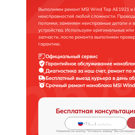
Выполняем ремонт MSI Wind Top AE1921 в 
неисправностей любой сложности. Проводи
поломки, заменяем неисправные детали и 
устройства. Используем оригинальные ил
запчасти, после ремонта выполняем прове
гарантию.
Официальный сервис
Гарантийное обслуживание
моноблок
Диагностика за наш счет,
ремонт по
Бесплатный выезд курьера
в день о
Срочный ремонт
моноблока MSI Wind
Бесплатная консультаци
Нажимая на кнопку "Оставить заявку" Вы соглашает