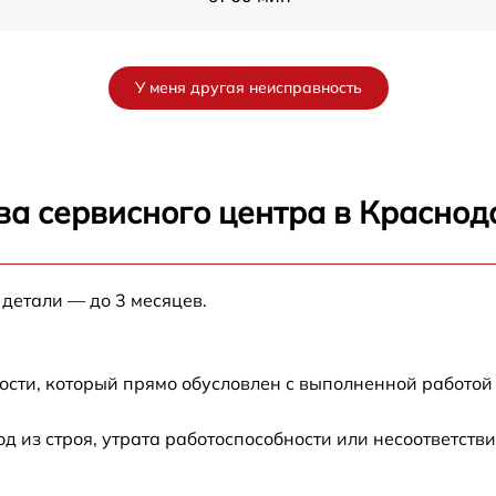
от 60 мин
У меня другая неисправность
от 60 мин
1
от 30 мин
ва сервисного центра в Краснод
от 60 мин
 детали — до 3 месяцев.
1
от 60 мин
от 60 мин
ости, который прямо обусловлен с выполненной работой
от 60 мин
из строя, утрата работоспособности или несоответств
от 120 мин