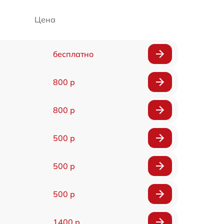
Цена
бесплатно
800 р
800 р
500 р
500 р
500 р
1400 р