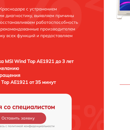
Краснодаре с устранением
м диагностику, выявляем причины
восстанавливаем работоспособность
и рекомендованные производителем
рку всех функций и предоставляем
а MSI Wind Top AE1921 до 3 лет
 желанию
бращения
 Top AE1921 от 35 минут
я со специалистом
Оставить заявку
есь c
политикой конфиденциальности