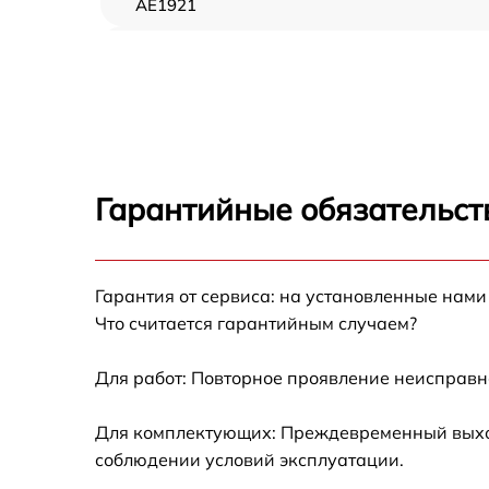
AE1921
Замена USB порта MSI Wind Top AE1921
Замена HDD (замена жёсткого диска) MSI
Wind Top AE1921
Замена Ethernet порта MSI Wind Top AE192
Гарантийные обязательст
Замена лампы подсветки MSI Wind Top
AE1921
Гарантия от сервиса: на установленные нами
Замена блока питания MSI Wind Top AE192
Что считается гарантийным случаем?
Замена матрицы MSI Wind Top AE1921
Для работ: Повторное проявление неисправн
Замена шлейфа матрицы MSI Wind Top
Для комплектующих: Преждевременный выход 
AE1921
соблюдении условий эксплуатации.
Замена северного моста MSI Wind Top