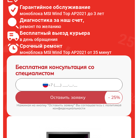
Гарантийное обслуживание
моноблока MSI Wind Top AP2021 до 3 лет
Диагностика за наш счет,
ремонт по желанию
Бесплатный выезд курьера
в день обращения
Срочный ремонт
моноблока MSI Wind Top AP2021 от 35 минут
Бесплатная консультация со
специалистом
Оставить заявку
Нажимая на кнопку "Оставить заявку" Вы соглашаетесь c
политикой
конфиденциальности