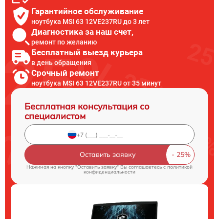
Гарантийное обслуживание
ноутбука MSI 63 12VE237RU до 3 лет
Диагностика за наш счет,
ремонт по желанию
Бесплатный выезд курьера
в день обращения
Срочный ремонт
ноутбука MSI 63 12VE237RU от 35 минут
Бесплатная консультация со
специалистом
Оставить заявку
Нажимая на кнопку "Оставить заявку" Вы соглашаетесь c
политикой
конфиденциальности