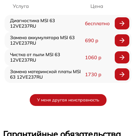
Услуга
Цена
Диагностика MSI 63
бесплатно
12VE237RU
Замена аккумулятора MSI 63
690 р
12VE237RU
Чистка от пыли MSI 63
1060 р
12VE237RU
Замена материнской платы MSI
1730 р
63 12VE237RU
У меня другая неисправность
Гарантийные обязательства