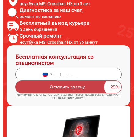
ноутбука MSI Crosshair HX до 3 лет
Диагностика за наш счет,
ремонт по желанию
Бесплатный выезд курьера
в день обращения
Срочный ремонт
ноутбука MSI Crosshair HX от 35 минут
Бесплатная консультация со
специалистом
Оставить заявку
Нажимая на кнопку "Оставить заявку" Вы соглашаетесь c
политикой
конфиденциальности