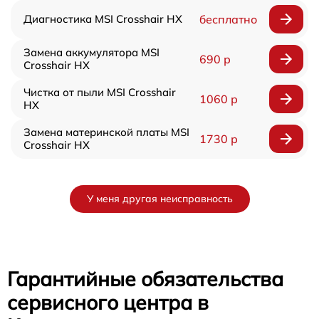
Диагностика MSI Crosshair HX
бесплатно
Замена аккумулятора MSI
690 р
Crosshair HX
Чистка от пыли MSI Crosshair
1060 р
HX
Замена материнской платы MSI
1730 р
Crosshair HX
У меня другая неисправность
Гарантийные обязательства
сервисного центра в