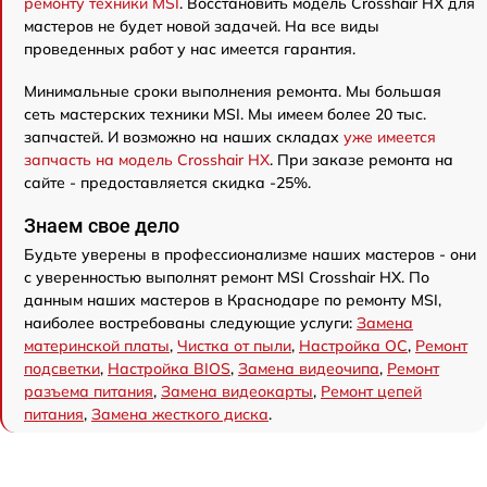
ремонту техники MSI
. Восстановить модель Crosshair HX для
мастеров не будет новой задачей. На все виды
проведенных работ у нас имеется гарантия.
Минимальные сроки выполнения ремонта. Мы большая
сеть мастерских техники MSI. Мы имеем более 20 тыс.
запчастей. И возможно на наших складах
уже имеется
запчасть на модель Crosshair HX
. При заказе ремонта на
сайте - предоставляется скидка -25%.
Знаем свое дело
Будьте уверены в профессионализме наших мастеров - они
с уверенностью выполнят ремонт MSI Crosshair HX. По
данным наших мастеров в Краснодаре по ремонту MSI,
наиболее востребованы следующие услуги:
Замена
материнской платы
,
Чистка от пыли
,
Настройка ОС
,
Ремонт
подсветки
,
Настройка BIOS
,
Замена видеочипа
,
Ремонт
разъема питания
,
Замена видеокарты
,
Ремонт цепей
питания
,
Замена жесткого диска
.