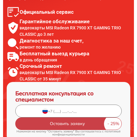
Официальный сервис
Гарантийное обслуживание
видеокарты MSI Radeon RX 7900 XT GAMING TRIO
CLASSIC до 3 лет
Диагностика за наш счет,
ремонт по желанию
Бесплатный выезд курьера
в день обращения
Срочный ремонт
видеокарты MSI Radeon RX 7900 XT GAMING TRIO
CLASSIC от 35 минут
Бесплатная консультация со
специалистом
Оставить заявку
Нажимая на кнопку "Оставить заявку" Вы соглашаетесь c
политикой
конфиденциальности