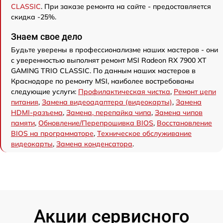
CLASSIC
. При заказе ремонта на сайте - предоставляется
скидка -25%.
Знаем свое дело
Будьте уверены в профессионализме наших мастеров - они
с уверенностью выполнят ремонт MSI Radeon RX 7900 XT
GAMING TRIO CLASSIC. По данным наших мастеров в
Краснодаре по ремонту MSI, наиболее востребованы
следующие услуги:
Профилактическая чистка
,
Ремонт цепи
питания
,
Замена видеоадаптера (видеокарты)
,
Замена
HDMI-разъема
,
Замена, перепайка чипа
,
Замена чипов
памяти
,
Обновление/Перепрошивка BIOS
,
Восстановление
BIOS на программаторе
,
Техническое обслуживание
видеокарты
,
Замена конденсатора
.
Акции сервисного