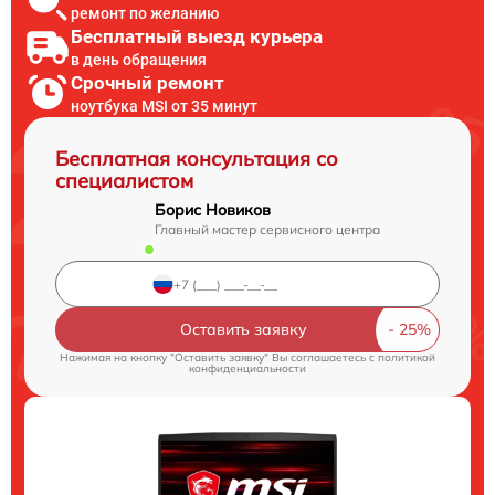
ремонт по желанию
Бесплатный выезд курьера
в день обращения
Срочный ремонт
ноутбука MSI от 35 минут
Бесплатная консультация со
специалистом
Борис Новиков
Главный мастер сервисного центра
Оставить заявку
Нажимая на кнопку "Оставить заявку" Вы соглашаетесь c
политикой
конфиденциальности