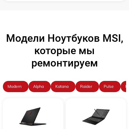
Модели Ноутбуков MSI,
которые мы
ремонтируем
Modern
Alpha
Katana
Raider
Pulse
P